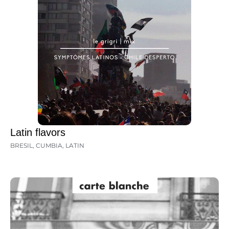
Latin flavors
BRESIL
,
CUMBIA
,
LATIN