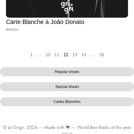
Carte Blanche à João Donato
BRESIL
1
…
10
11
12
13
14
…
18
Regular shows
Special shows
Cartes Blanches
© Le Grigri, 2024 — Made with 🖤 — World Best Radio of the year