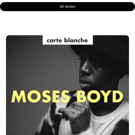
All shows
Page
Page
Page
Page
Page
Page
Page