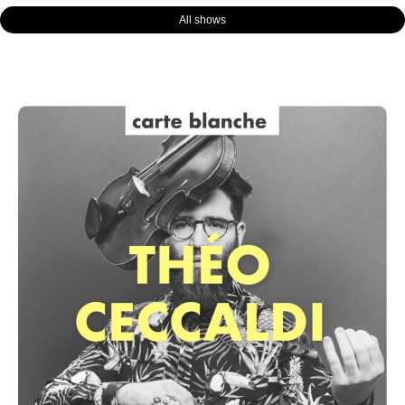
All shows
Page
Page
Page
Page