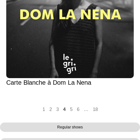
Carte Blanche à Dom La Nena
1
2
3
4
5
6
…
18
Regular shows