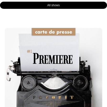
All shows
Page
Page
Page
Page
Page
Page
Page