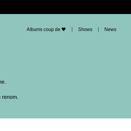
Albums coup de 🖤
Shows
News
ne.
e renom.