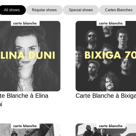
All shows
Regular shows
Special shows
Cartes Blanches
Page
Page
Page
Page
Page
Page
te Blanche à Elina
Carte Blanche à Bixig
i