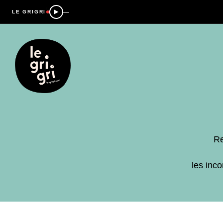
—
LE GRIGRI
Re
les inc