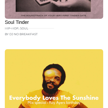
Soul Tinder
HIP-HOP
,
SOUL
BY DJ NO BREAKFAST