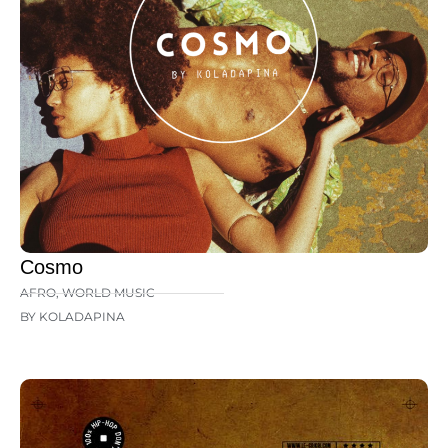
Cosmo
AFRO
,
WORLD MUSIC
BY KOLADAPINA