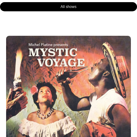
All shows
Page
Page
Page
Page
Page
Page