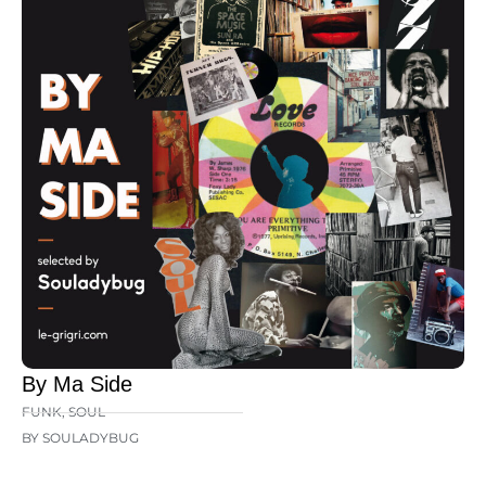
By Ma Side
FUNK
,
SOUL
BY SOULADYBUG