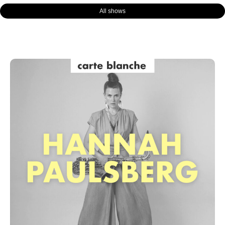
All shows
Page
Page
Page
Page
Page
Page