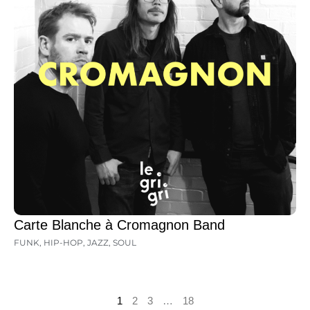
Carte Blanche à Cromagnon Band
FUNK
,
HIP-HOP
,
JAZZ
,
SOUL
1
2
3
…
18