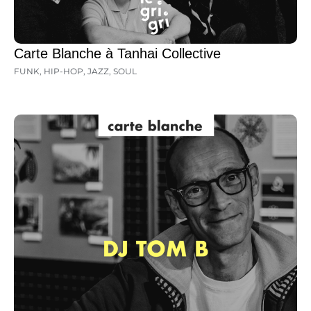
Carte Blanche à Tanhai Collective
FUNK
,
HIP-HOP
,
JAZZ
,
SOUL