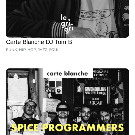
Carte Blanche DJ Tom B
FUNK
,
HIP-HOP
,
JAZZ
,
SOUL