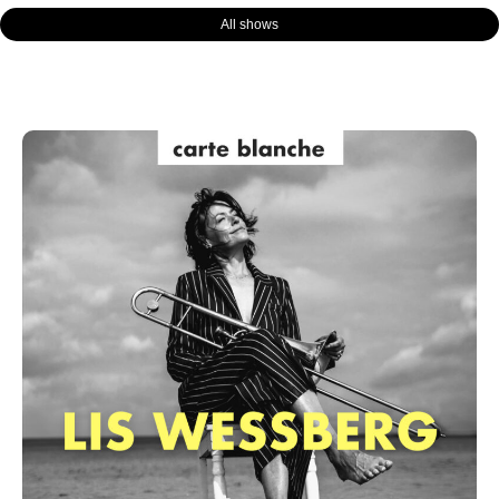
All shows
Page
Page
Page
Page