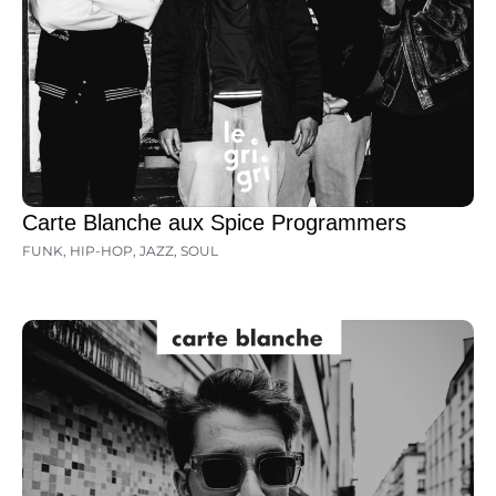
Carte Blanche aux Spice Programmers
FUNK
,
HIP-HOP
,
JAZZ
,
SOUL