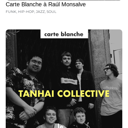
Carte Blanche à Raúl Monsalve
FUNK
,
HIP-HOP
,
JAZZ
,
SOUL