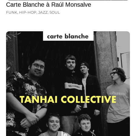
Carte Blanche à Raúl Monsalve
FUNK
,
HIP-HOP
,
JAZZ
,
SOUL