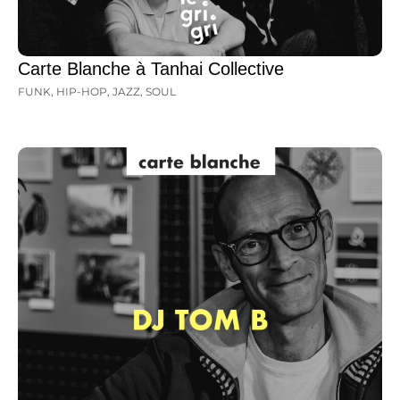
Carte Blanche à Tanhai Collective
FUNK
,
HIP-HOP
,
JAZZ
,
SOUL