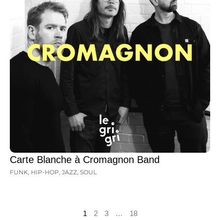
Carte Blanche à Cromagnon Band
FUNK
,
HIP-HOP
,
JAZZ
,
SOUL
1
2
3
…
18