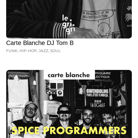
Carte Blanche DJ Tom B
FUNK
,
HIP-HOP
,
JAZZ
,
SOUL