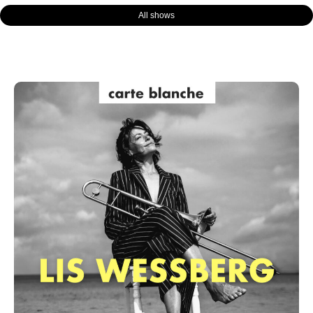
All shows
Page
Page
Page
Page