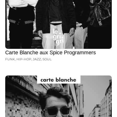
Carte Blanche aux Spice Programmers
FUNK
,
HIP-HOP
,
JAZZ
,
SOUL