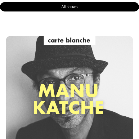
All shows
Page
Page
Page
Page
Page