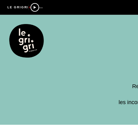
—
LE GRIGRI
Re
les inc