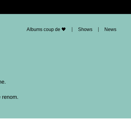
Albums coup de 🖤
Shows
News
ne.
e renom.