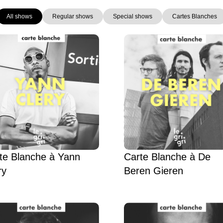
All shows
Regular shows
Special shows
Cartes Blanches
Page
Page
Page
Page
Page
te Blanche à Yann
Carte Blanche à De
ry
Beren Gieren