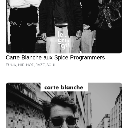
Carte Blanche aux Spice Programmers
FUNK
,
HIP-HOP
,
JAZZ
,
SOUL