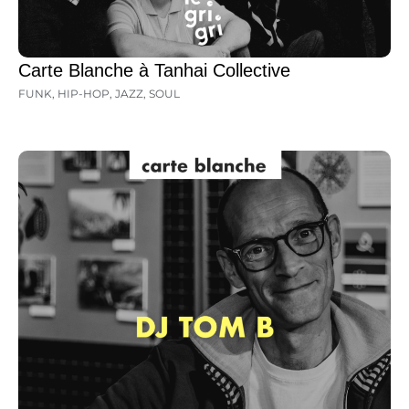
Carte Blanche à Tanhai Collective
FUNK
,
HIP-HOP
,
JAZZ
,
SOUL