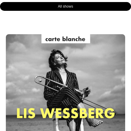
All shows
Page
Page
Page
Page