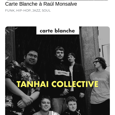
Carte Blanche à Raúl Monsalve
FUNK
,
HIP-HOP
,
JAZZ
,
SOUL