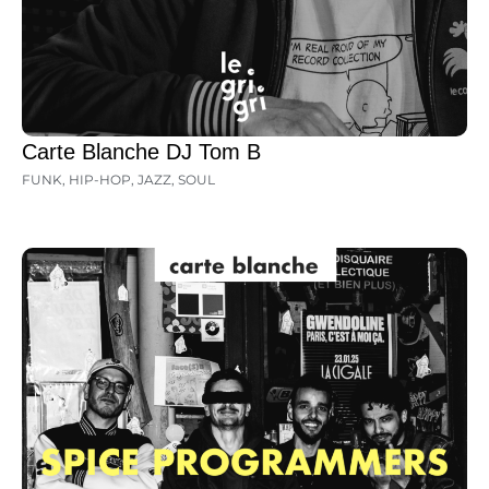
Carte Blanche DJ Tom B
FUNK
,
HIP-HOP
,
JAZZ
,
SOUL