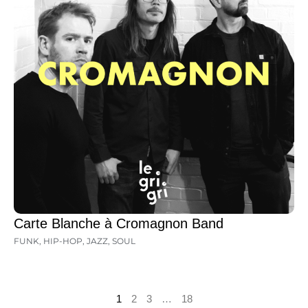
Carte Blanche à Cromagnon Band
FUNK
,
HIP-HOP
,
JAZZ
,
SOUL
1
2
3
…
18