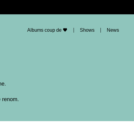
Albums coup de 🖤
Shows
News
ne.
e renom.