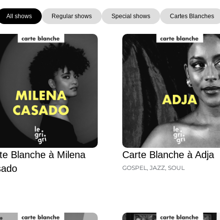
All shows
Regular shows
Special shows
Cartes Blanches
Page
Page
Page
Page
te Blanche à Milena
Carte Blanche à Adja
sado
GOSPEL
,
JAZZ
,
SOUL