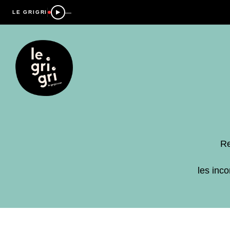
—
LE GRIGRI
Re
les inc