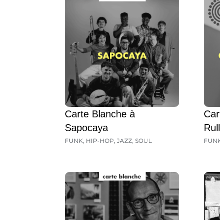
Carte Blanche à
Car
Sapocaya
Rul
FUNK
,
HIP-HOP
,
JAZZ
,
SOUL
FUN