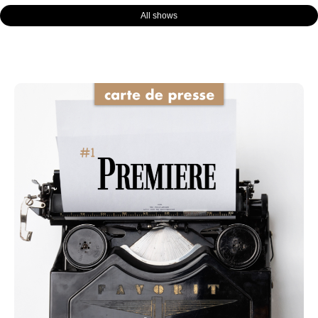
All shows
Page
Page
Page
Page
Page
Page
Page