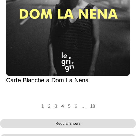
Carte Blanche à Dom La Nena
1
2
3
4
5
6
…
18
Regular shows