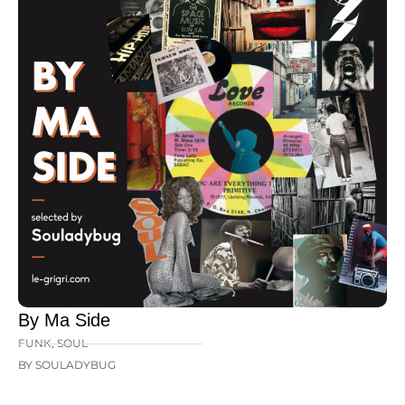
By Ma Side
FUNK
,
SOUL
BY SOULADYBUG