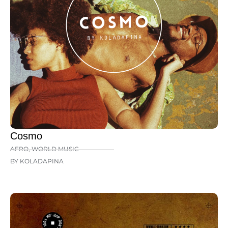
Cosmo
AFRO
,
WORLD MUSIC
BY KOLADAPINA