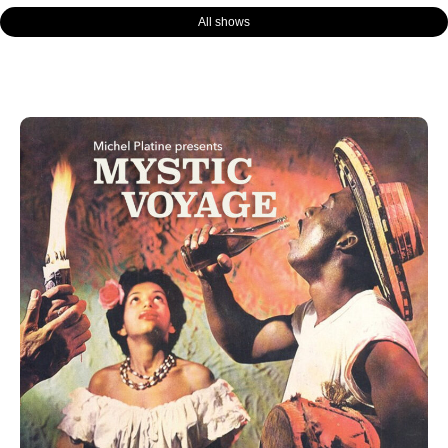
All shows
Page
Page
Page
Page
Page
Page