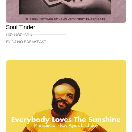
Soul Tinder
HIP-HOP
,
SOUL
BY DJ NO BREAKFAST