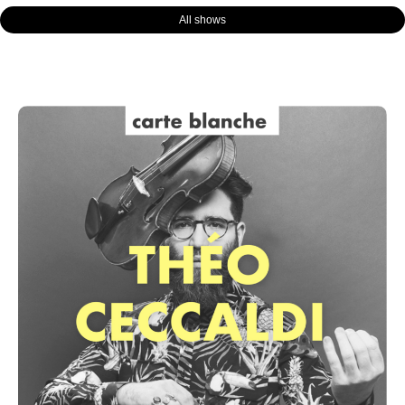
All shows
Page
Page
Page
Page