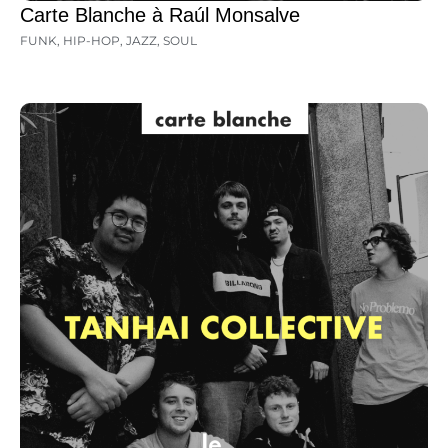
Carte Blanche à Raúl Monsalve
FUNK
,
HIP-HOP
,
JAZZ
,
SOUL