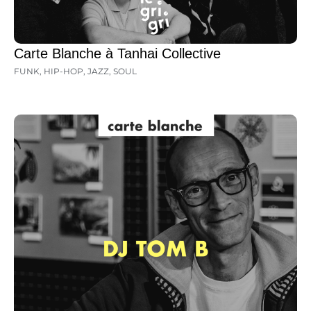
Carte Blanche à Tanhai Collective
FUNK
,
HIP-HOP
,
JAZZ
,
SOUL