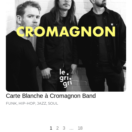
Carte Blanche à Cromagnon Band
FUNK
,
HIP-HOP
,
JAZZ
,
SOUL
1
2
3
…
18