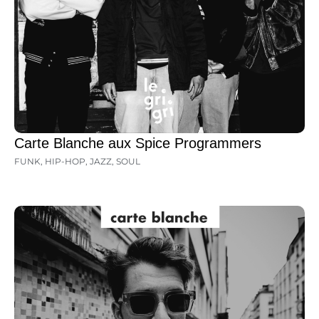
Carte Blanche aux Spice Programmers
FUNK
,
HIP-HOP
,
JAZZ
,
SOUL