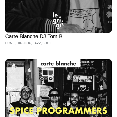
Carte Blanche DJ Tom B
FUNK
,
HIP-HOP
,
JAZZ
,
SOUL