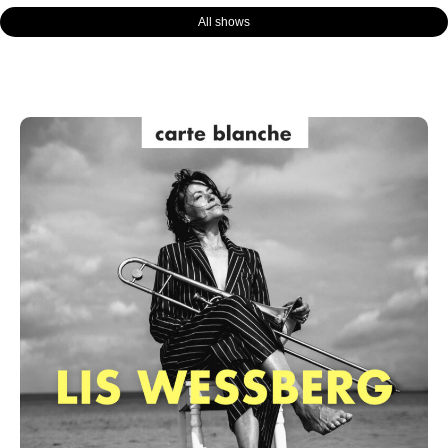
All shows
Page
Page
Page
Page