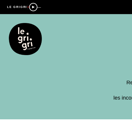
—
LE GRIGRI
Re
les inc