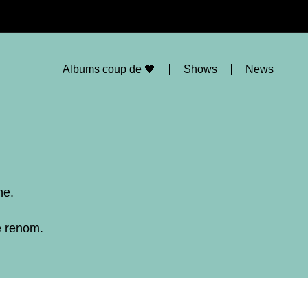
Albums coup de 🖤
Shows
News
ne.
e renom.