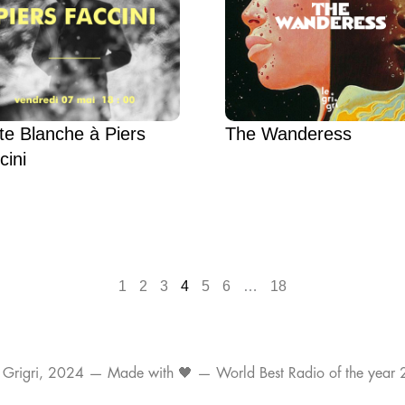
te Blanche à Piers
The Wanderess
cini
1
2
3
4
5
6
…
18
 Grigri, 2024 — Made with 🖤 — World Best Radio of the year