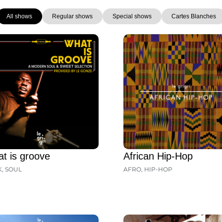
All shows
Regular shows
Special shows
Cartes Blanches
Page
Page
Page
Page
Page
Page
Page
t is groove
African Hip-Hop
K
,
SOUL
AFRO
,
HIP-HOP