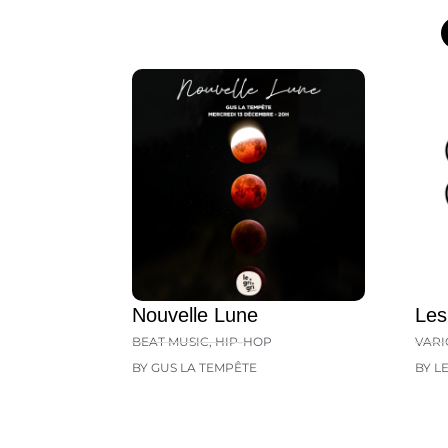
Nouvelle Lune
Les
BEAT MUSIC
,
HIP-HOP
VARI
BY GUS LA TEMPÊTE
BY L