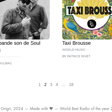
bande son de Soul
Taxi Brousse
g
WORLD MUSIC
BY PATRICE RIVET
L
OULBAG
1
2
3
4
…
18
 Grigri, 2024 — Made with 🖤 — World Best Radio of the year