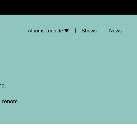
Albums coup de 🖤
Shows
News
ne.
e renom.