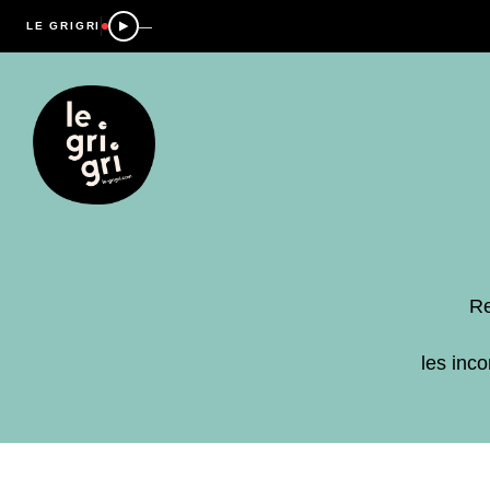
—
LE GRIGRI
Re
les inc