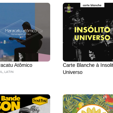
acatu Atômico
Carte Blanche à Insoli
Universo
IL
,
LATIN