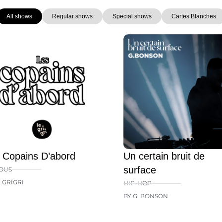
All shows
Regular shows
Special shows
Cartes Blanches
Page
Page
Page
Page
Page
 Copains D’abord
Un certain bruit de
surface
OUS
E GRIGRI
HIP-HOP
BY G. BONSON