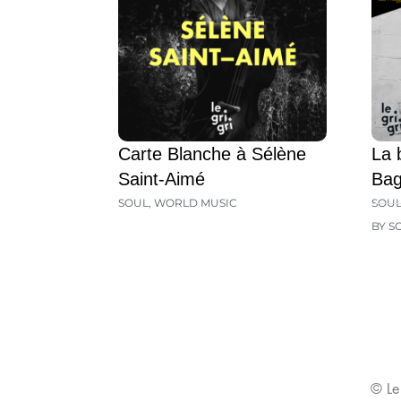
Carte Blanche à Sélène
La 
Saint-Aimé
Ba
SOUL
,
WORLD MUSIC
SOU
BY S
© Le