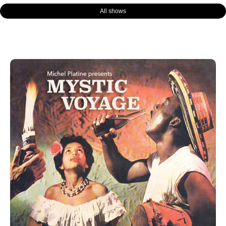
All shows
Page
Page
Page
Page
Page
Page