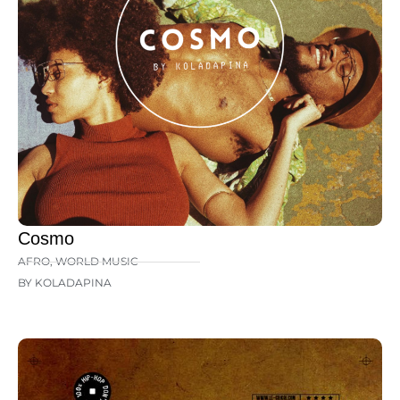
Cosmo
AFRO
,
WORLD MUSIC
BY KOLADAPINA