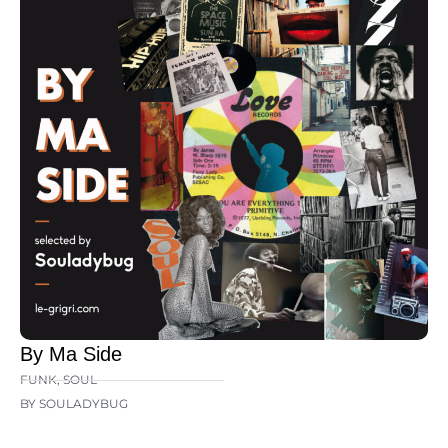
By Ma Side
FUNK
,
SOUL
BY SOULADYBUG