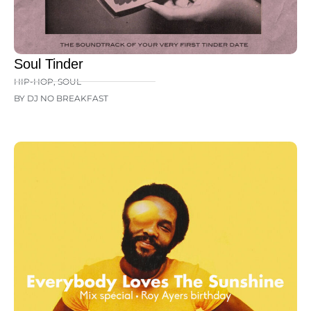
Soul Tinder
HIP-HOP
,
SOUL
BY DJ NO BREAKFAST