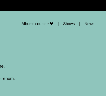
Albums coup de 🖤
Shows
News
ne.
e renom.