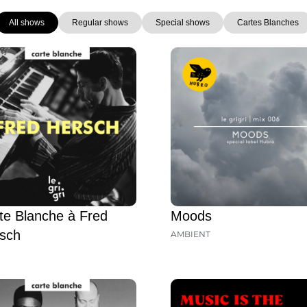
All shows
Regular shows
Special shows
Cartes Blanches
Page
Page
Page
Page
Page
Page
Page
te Blanche à Fred
Moods
sch
AMBIENT