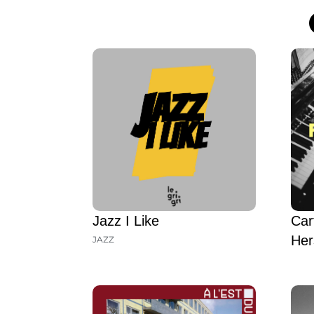
Jazz I Like
Car
Her
JAZZ