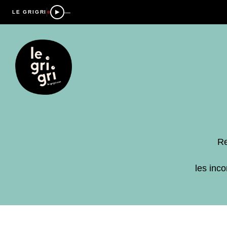
—
LE GRIGRI
Re
les inc