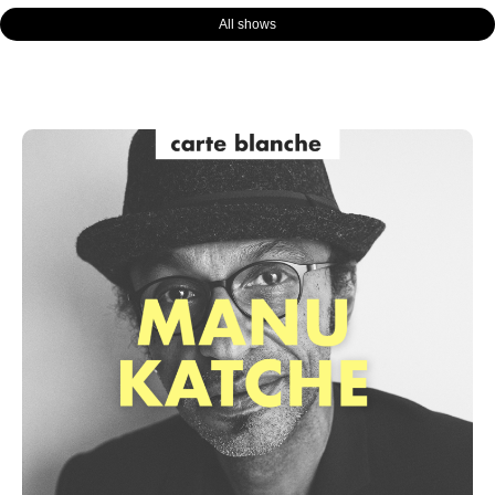
All shows
Page
Page
Page
Page
Page