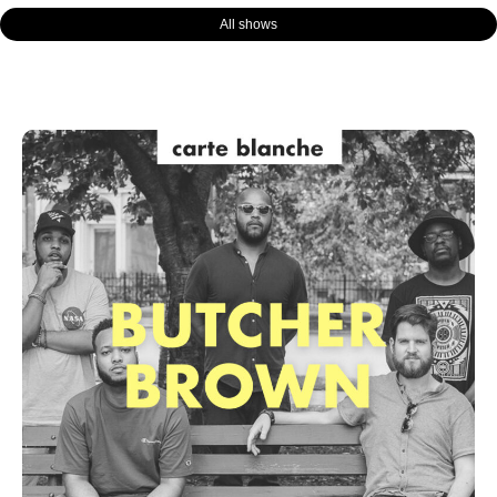
All shows
Page
Page
Page
Page
Page
Page
Page