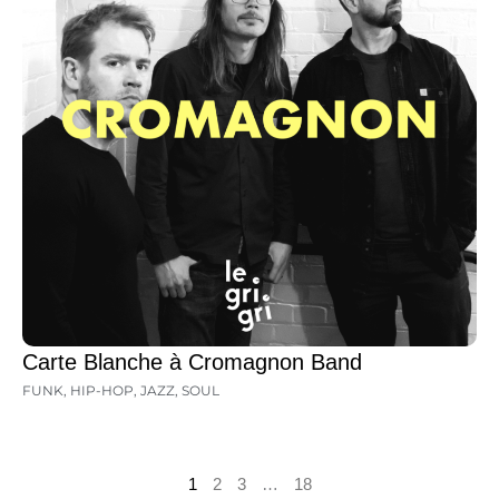
Carte Blanche à Cromagnon Band
FUNK
,
HIP-HOP
,
JAZZ
,
SOUL
1
2
3
…
18