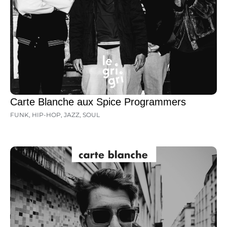
Carte Blanche aux Spice Programmers
FUNK
,
HIP-HOP
,
JAZZ
,
SOUL