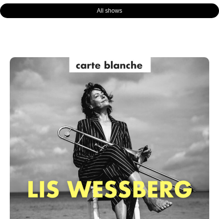
All shows
Page
Page
Page
Page