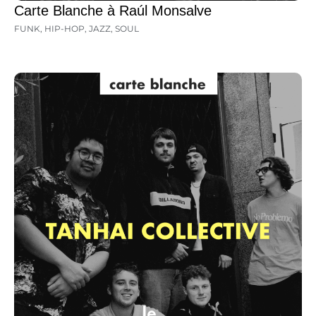
Carte Blanche à Raúl Monsalve
FUNK
,
HIP-HOP
,
JAZZ
,
SOUL