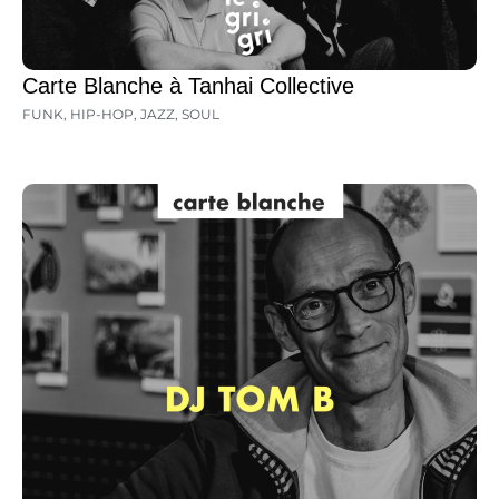
Carte Blanche à Tanhai Collective
FUNK
,
HIP-HOP
,
JAZZ
,
SOUL