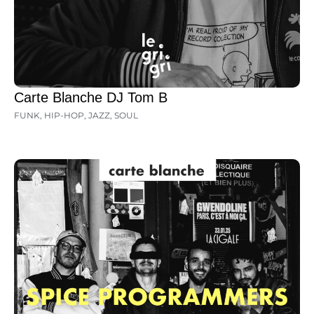
Carte Blanche DJ Tom B
FUNK
,
HIP-HOP
,
JAZZ
,
SOUL