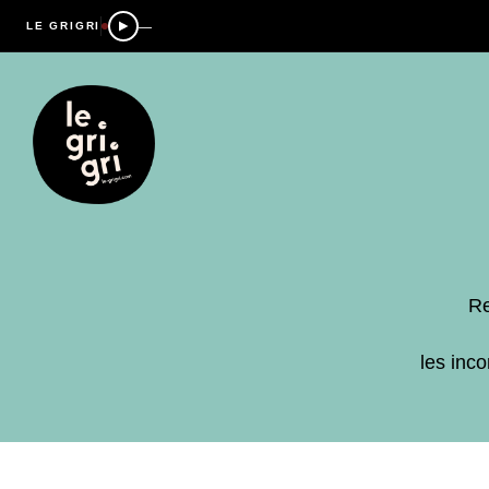
—
LE GRIGRI
Re
les inc