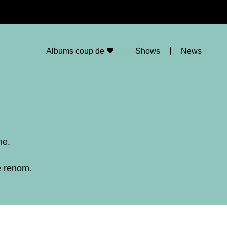
Albums coup de 🖤
Shows
News
ne.
e renom.