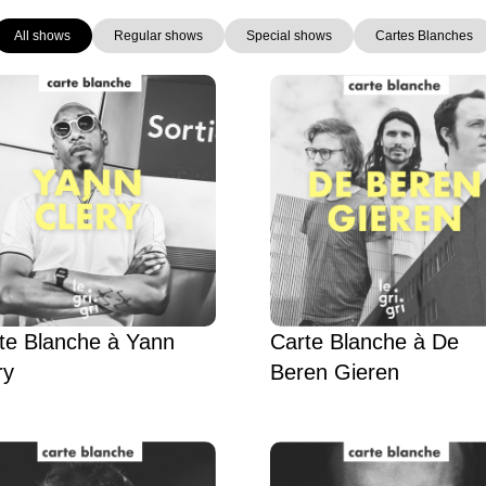
All shows
Regular shows
Special shows
Cartes Blanches
Page
Page
Page
Page
Page
te Blanche à Yann
Carte Blanche à De
ry
Beren Gieren