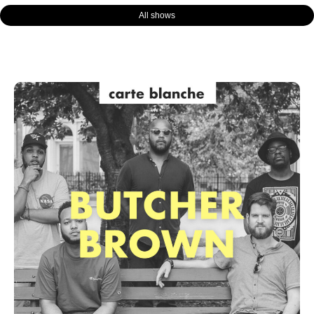
All shows
Page
Page
Page
Page
Page
Page
Page