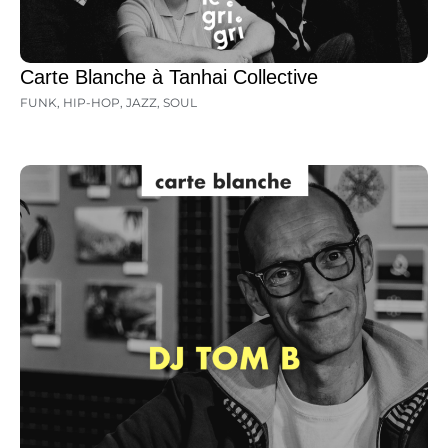
Carte Blanche à Tanhai Collective
FUNK
,
HIP-HOP
,
JAZZ
,
SOUL