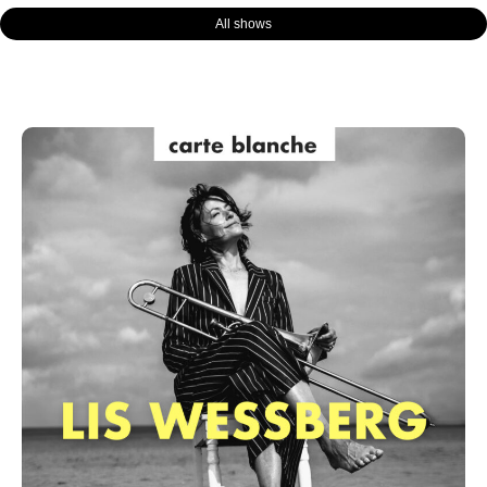
All shows
Page
Page
Page
Page