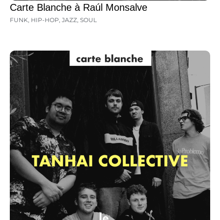
Carte Blanche à Raúl Monsalve
FUNK
,
HIP-HOP
,
JAZZ
,
SOUL