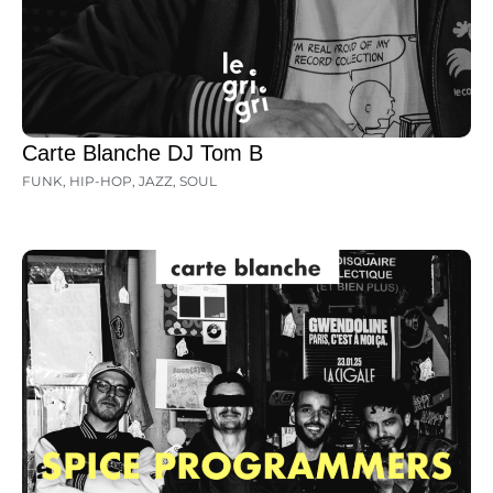
Carte Blanche DJ Tom B
FUNK
,
HIP-HOP
,
JAZZ
,
SOUL