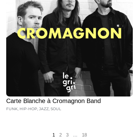
Carte Blanche à Cromagnon Band
FUNK
,
HIP-HOP
,
JAZZ
,
SOUL
1
2
3
…
18