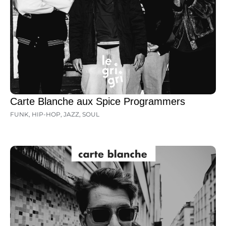
Carte Blanche aux Spice Programmers
FUNK
,
HIP-HOP
,
JAZZ
,
SOUL