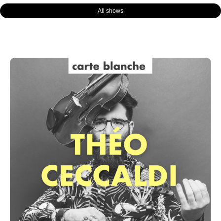
All shows
Page
Page
Page
Page