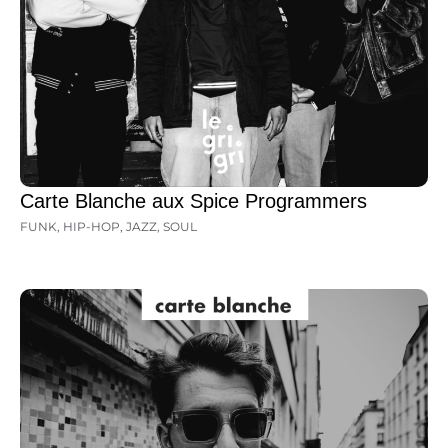
Carte Blanche aux Spice Programmers
FUNK
,
HIP-HOP
,
JAZZ
,
SOUL