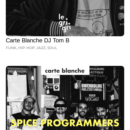
Carte Blanche DJ Tom B
FUNK
,
HIP-HOP
,
JAZZ
,
SOUL