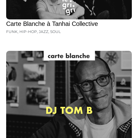
Carte Blanche à Tanhai Collective
FUNK
,
HIP-HOP
,
JAZZ
,
SOUL