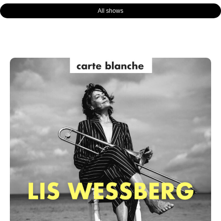
All shows
Page
Page
Page
Page