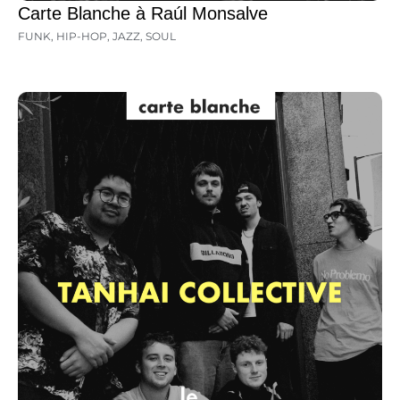
Carte Blanche à Raúl Monsalve
FUNK
,
HIP-HOP
,
JAZZ
,
SOUL