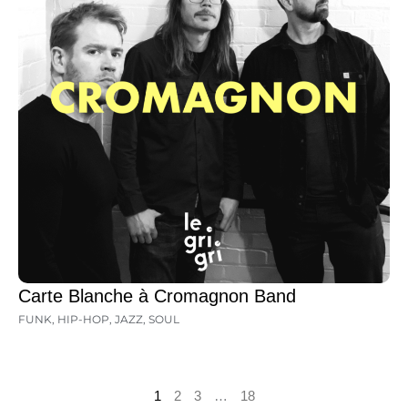
Carte Blanche à Cromagnon Band
FUNK
,
HIP-HOP
,
JAZZ
,
SOUL
1
2
3
…
18