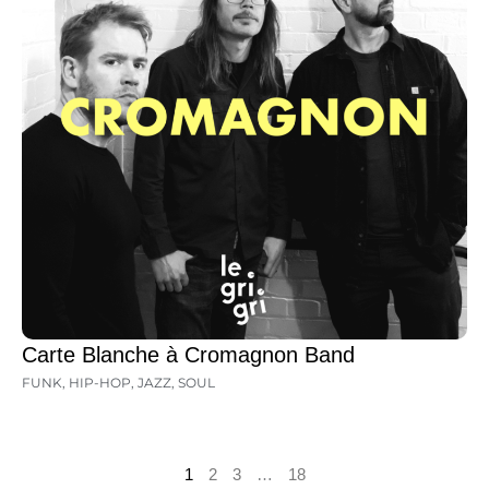
Carte Blanche à Cromagnon Band
FUNK
,
HIP-HOP
,
JAZZ
,
SOUL
1
2
3
…
18