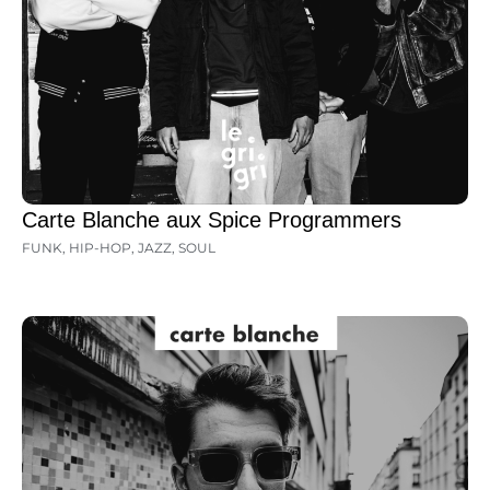
Carte Blanche aux Spice Programmers
FUNK
,
HIP-HOP
,
JAZZ
,
SOUL