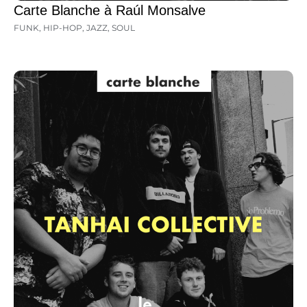
Carte Blanche à Raúl Monsalve
FUNK
,
HIP-HOP
,
JAZZ
,
SOUL