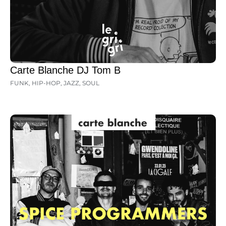
Carte Blanche DJ Tom B
FUNK
,
HIP-HOP
,
JAZZ
,
SOUL