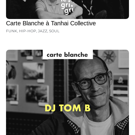
Carte Blanche à Tanhai Collective
FUNK
,
HIP-HOP
,
JAZZ
,
SOUL