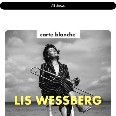
All shows
Page
Page
Page
Page