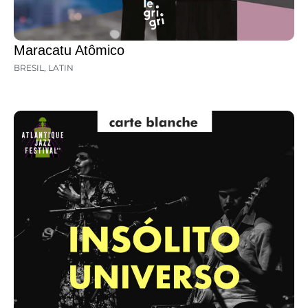
Maracatu Atômico
BRESIL
,
LATIN