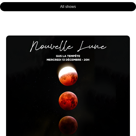
All shows
Page
Page
Page
Page
Page