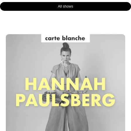
All shows
Page
Page
Page
Page
Page
Page