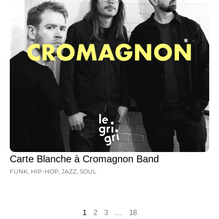
Carte Blanche à Cromagnon Band
FUNK
,
HIP-HOP
,
JAZZ
,
SOUL
1
2
3
…
18