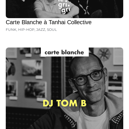
Carte Blanche à Tanhai Collective
FUNK
,
HIP-HOP
,
JAZZ
,
SOUL