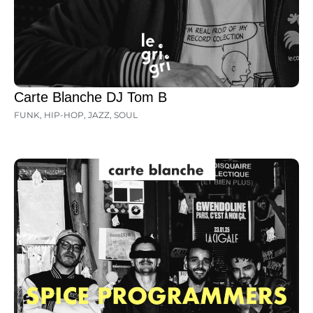
Carte Blanche DJ Tom B
FUNK
,
HIP-HOP
,
JAZZ
,
SOUL