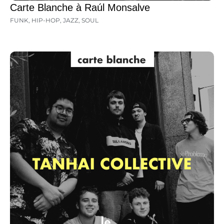
Carte Blanche à Raúl Monsalve
FUNK
,
HIP-HOP
,
JAZZ
,
SOUL