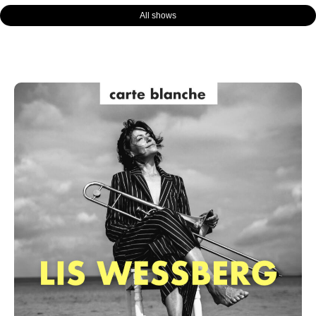
All shows
Page
Page
Page
Page