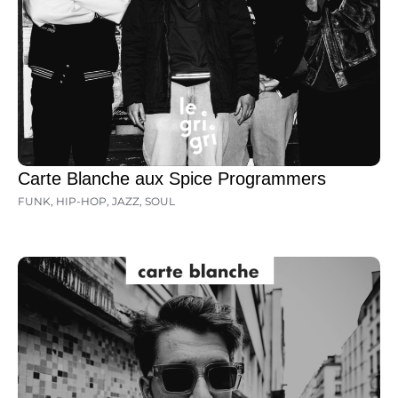
Carte Blanche aux Spice Programmers
FUNK
,
HIP-HOP
,
JAZZ
,
SOUL