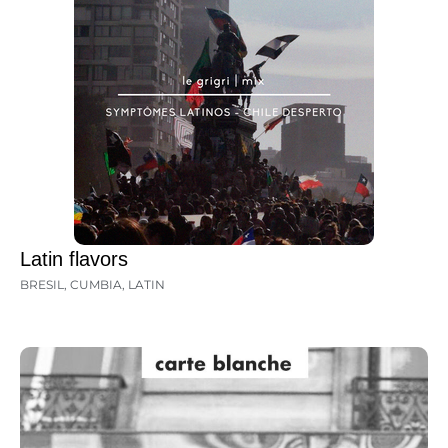
Latin flavors
BRESIL
,
CUMBIA
,
LATIN