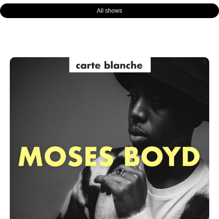
All shows
Page
Page
Page
Page
Page
Page
Page