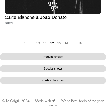
Carte Blanche à João Donato
BRESIL
1
…
10
11
12
13
14
…
18
Regular shows
Special shows
Cartes Blanches
© Le Grigri, 2024 — Made with 🖤 — World Best Radio of the year