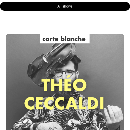
All shows
Page
Page
Page
Page