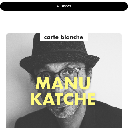
All shows
Page
Page
Page
Page
Page