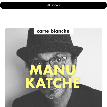
All shows
Page
Page
Page
Page
Page