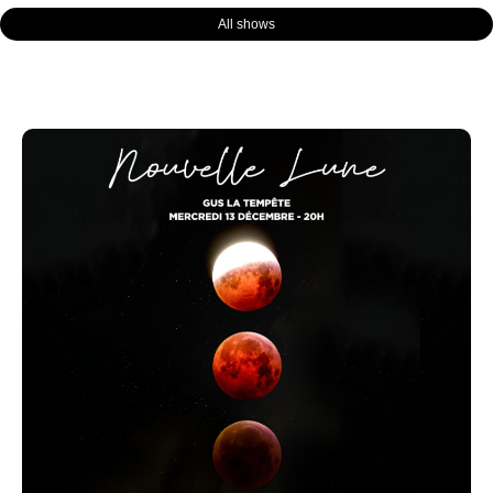
All shows
Page
Page
Page
Page
Page