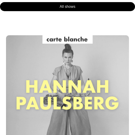
All shows
Page
Page
Page
Page
Page
Page