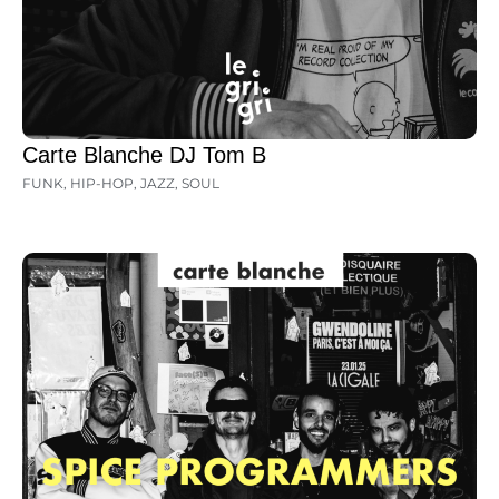
Carte Blanche DJ Tom B
FUNK
,
HIP-HOP
,
JAZZ
,
SOUL