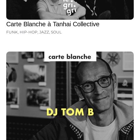
Carte Blanche à Tanhai Collective
FUNK
,
HIP-HOP
,
JAZZ
,
SOUL