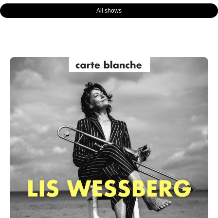
All shows
Page
Page
Page
Page