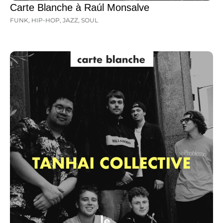
Carte Blanche à Raúl Monsalve
FUNK
,
HIP-HOP
,
JAZZ
,
SOUL