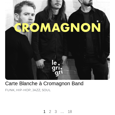
Carte Blanche à Cromagnon Band
FUNK
,
HIP-HOP
,
JAZZ
,
SOUL
1
2
3
…
18