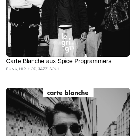
Carte Blanche aux Spice Programmers
FUNK
,
HIP-HOP
,
JAZZ
,
SOUL