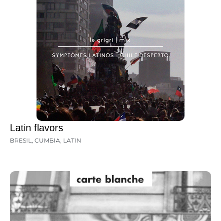
Latin flavors
BRESIL
,
CUMBIA
,
LATIN