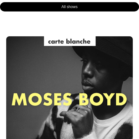
All shows
Page
Page
Page
Page
Page
Page
Page