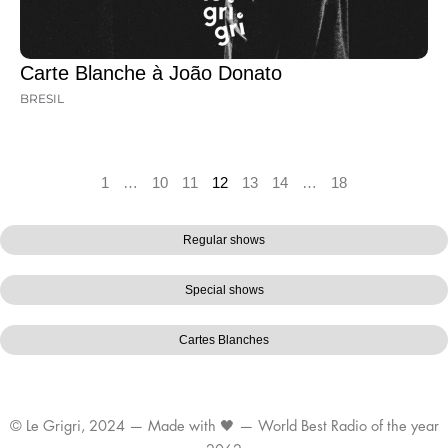
Carte Blanche à João Donato
BRESIL
1
…
10
11
12
13
14
…
18
Regular shows
Special shows
Cartes Blanches
© Le Grigri, 2024 — Made with 🖤 — World Best Radio of the year