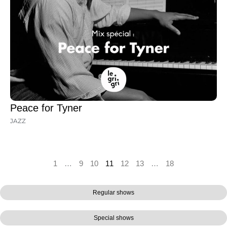
Peace for Tyner
JAZZ
1
…
9
10
11
12
13
…
18
Regular shows
Special shows