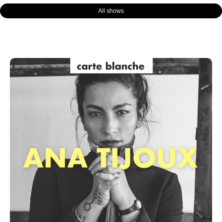
All shows
Page
Page
Page
Page
Page
Page
Page