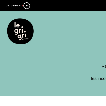
—
LE GRIGRI
Re
les inc