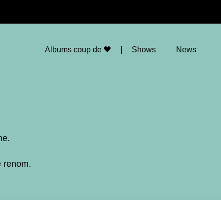
Albums coup de 🖤
Shows
News
ne.
e renom.