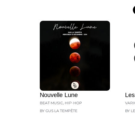
Nouvelle Lune
Les
BEAT MUSIC
,
HIP-HOP
VARI
BY GUS LA TEMPÊTE
BY L