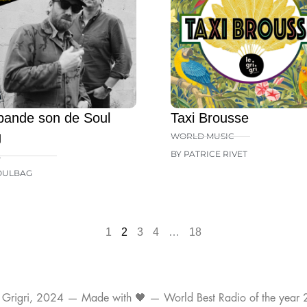
bande son de Soul
Taxi Brousse
g
WORLD MUSIC
BY PATRICE RIVET
L
OULBAG
1
2
3
4
…
18
 Grigri, 2024 — Made with 🖤 — World Best Radio of the year