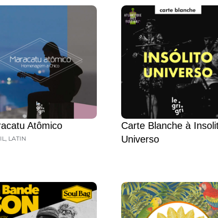
acatu Atômico
Carte Blanche à Insoli
Universo
IL
,
LATIN