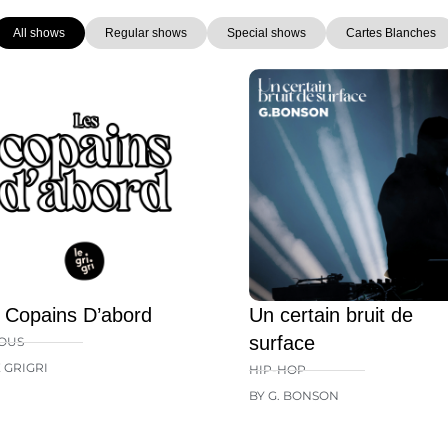
All shows
Regular shows
Special shows
Cartes Blanches
Page
Page
Page
Page
Page
 Copains D’abord
Un certain bruit de
surface
OUS
E GRIGRI
HIP-HOP
BY G. BONSON