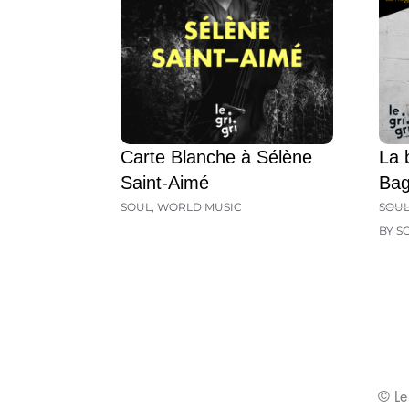
Carte Blanche à Sélène
La 
Saint-Aimé
Ba
SOUL
,
WORLD MUSIC
SOU
BY S
© Le