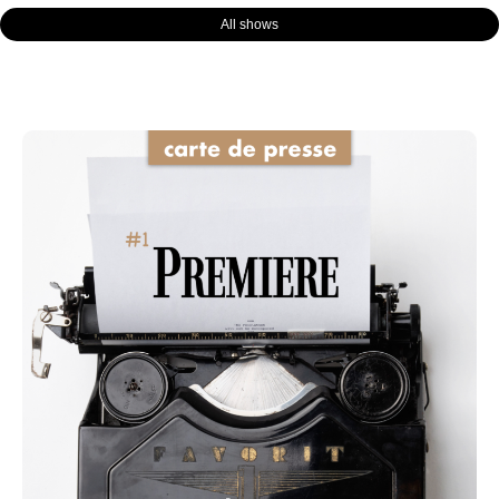
All shows
Page
Page
Page
Page
Page
Page
Page