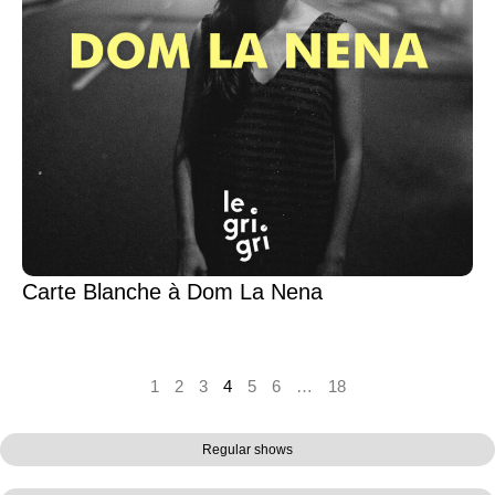
Carte Blanche à Dom La Nena
1
2
3
4
5
6
…
18
Regular shows