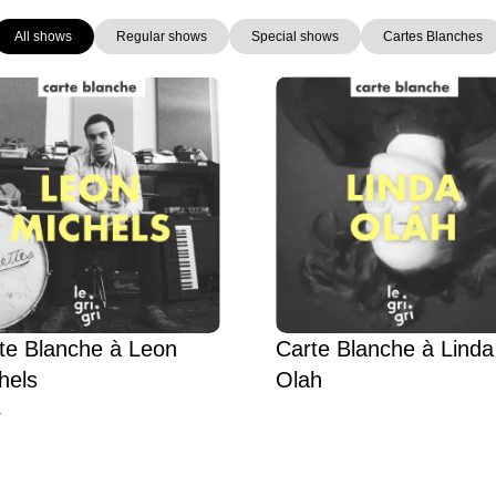
All shows
Regular shows
Special shows
Cartes Blanches
Page
Page
Page
Page
te Blanche à Leon
Carte Blanche à Linda
hels
Olah
L