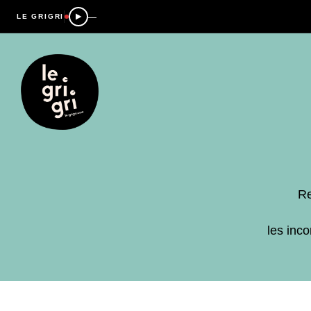
—
LE GRIGRI
Re
les inc