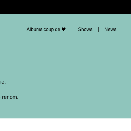
Albums coup de 🖤
Shows
News
ne.
e renom.