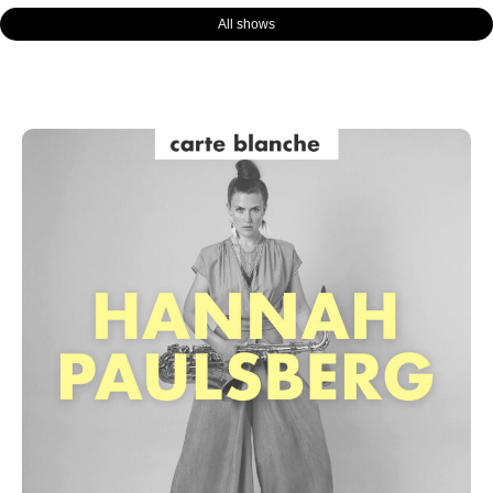
All shows
Page
Page
Page
Page
Page
Page