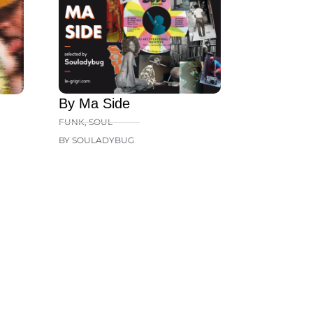
By Ma Side
FUNK
,
SOUL
BY SOULADYBUG