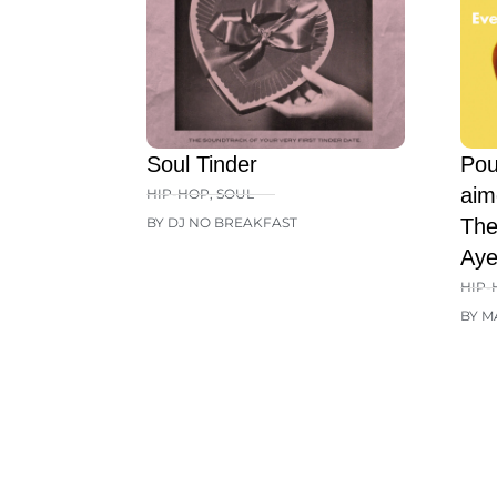
Soul Tinder
Pou
aim
HIP-HOP
,
SOUL
BY DJ NO BREAKFAST
The
Aye
HIP-
BY M