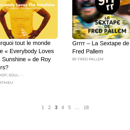
rquoi tout le monde
Grrrr – La Sextape de
e « Everybody Loves
Fred Pallem
 Sunshine » de Roy
BY FRED PALLEM
rs?
HOP
,
SOUL
ATHIEU
1
2
3
4
5
…
18