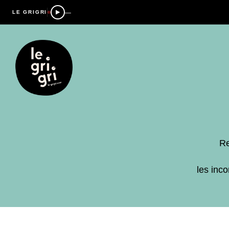
—
LE GRIGRI
Re
les inc