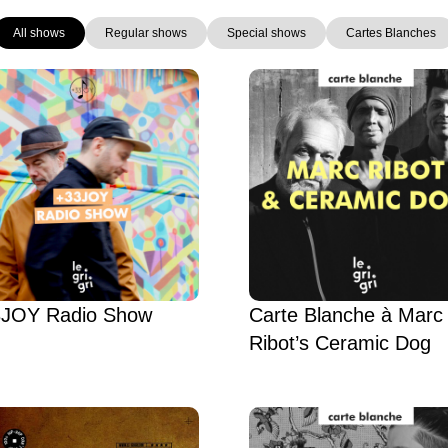
All shows
Regular shows
Special shows
Cartes Blanches
Page
Page
Page
Page
Page
Page
JOY Radio Show
Carte Blanche à Marc
Ribot’s Ceramic Dog