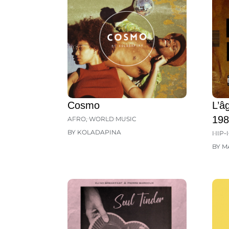
Cosmo
L’â
198
AFRO
,
WORLD MUSIC
BY KOLADAPINA
HIP-
BY M