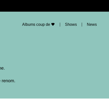
Albums coup de 🖤
Shows
News
ne.
e renom.