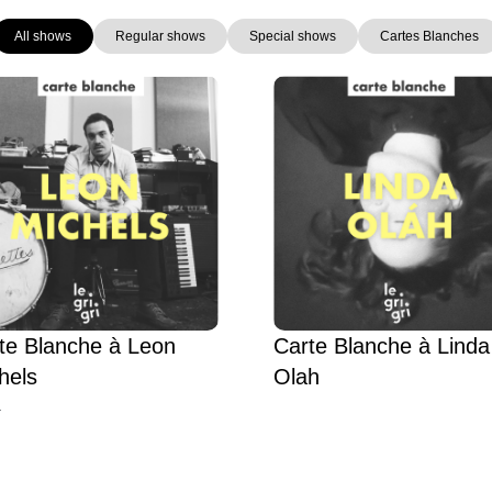
All shows
Regular shows
Special shows
Cartes Blanches
Page
Page
Page
Page
te Blanche à Leon
Carte Blanche à Linda
hels
Olah
L