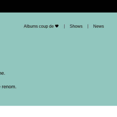
Albums coup de 🖤
Shows
News
ne.
e renom.