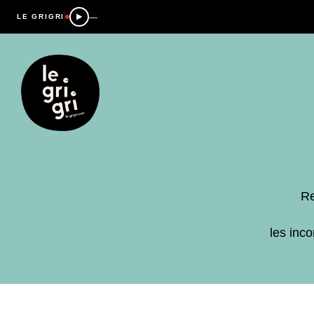
—
LE GRIGRI
Re
les inc