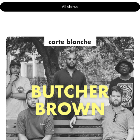
All shows
Page
Page
Page
Page
Page
Page
Page