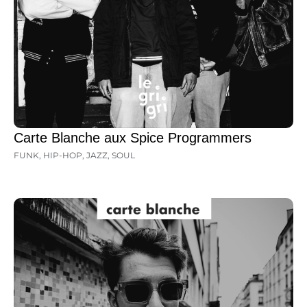
Carte Blanche aux Spice Programmers
FUNK
,
HIP-HOP
,
JAZZ
,
SOUL