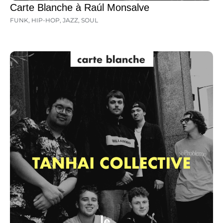
Carte Blanche à Raúl Monsalve
FUNK
,
HIP-HOP
,
JAZZ
,
SOUL