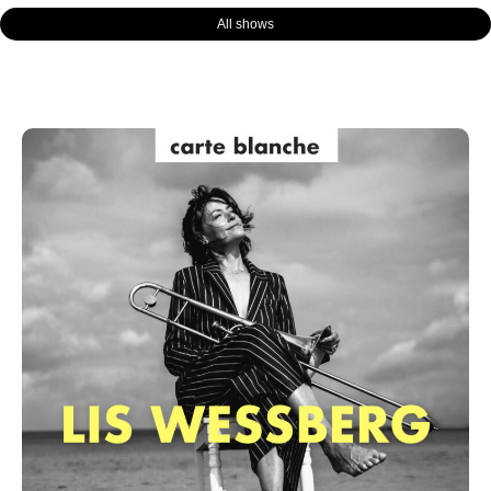
All shows
Page
Page
Page
Page