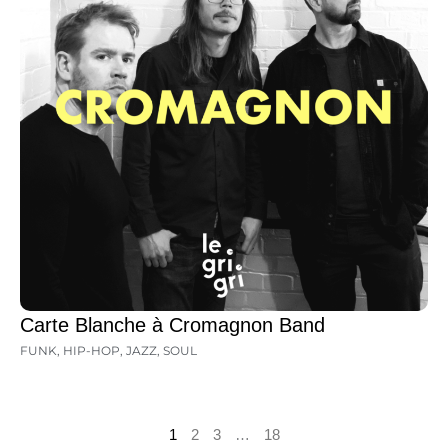
Carte Blanche à Cromagnon Band
FUNK
,
HIP-HOP
,
JAZZ
,
SOUL
1
2
3
…
18