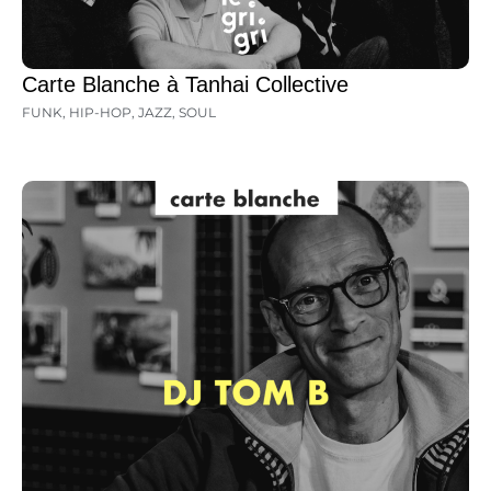
Carte Blanche à Tanhai Collective
FUNK
,
HIP-HOP
,
JAZZ
,
SOUL