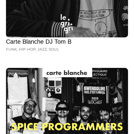
Carte Blanche DJ Tom B
FUNK
,
HIP-HOP
,
JAZZ
,
SOUL