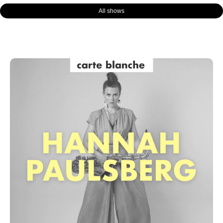
All shows
Page
Page
Page
Page
Page
Page